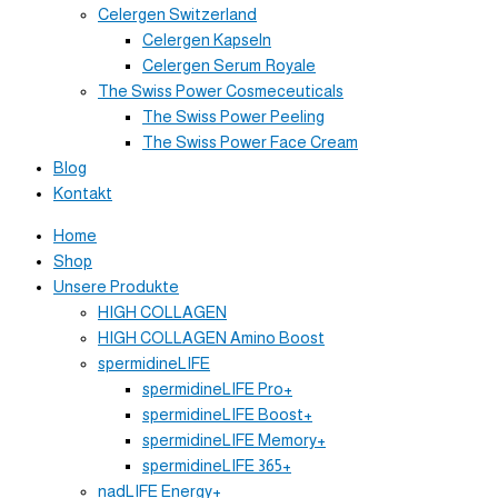
Celergen Switzerland
Celergen Kapseln
Celergen Serum Royale
The Swiss Power Cosmeceuticals
The Swiss Power Peeling
The Swiss Power Face Cream
Blog
Kontakt
Home
Shop
Unsere Produkte
HIGH COLLAGEN
HIGH COLLAGEN Amino Boost
spermidineLIFE
spermidineLIFE Pro+
spermidineLIFE Boost+
spermidineLIFE Memory+
spermidineLIFE 365+
nadLIFE Energy+