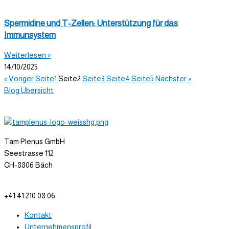
Spermidine und T-Zellen: Unterstützung für das
Immunsystem
Weiterlesen »
14/10/2025
« Voriger
Seite
1
Seite
2
Seite
3
Seite
4
Seite
5
Nächster »
Blog Übersicht
Tam Plenus GmbH
Seestrasse 112
CH-8806 Bäch
info@tam-plenus.ch
+41 41 210 08 06
Kontakt
Unternehmensprofil