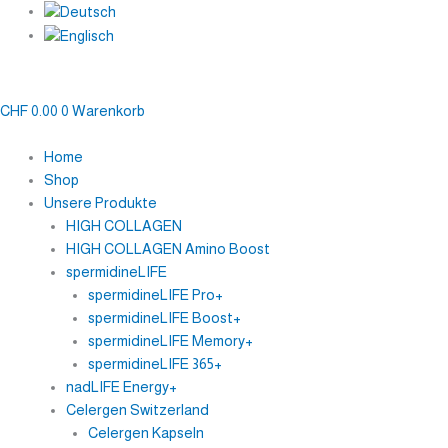
Zum
1
3
6
Ursprünglicher
Ursprünglicher
Aktuel
Aktue
Inhalt
Monats
Monats
Monats
Preis
Preis
Preis
Preis
springen
Kur
Kur
Kur
war:
war:
ist:
ist:
1
3
6
CHF 1'050.00
CHF 2'100.00
CHF 1'
CHF 2
Mein Konto
Packung
Packungen
Packungen
CHF
0.00
0
Warenkorb
Celergen
Celergen
Celergen
Kapseln
Kapseln
Kapseln
Home
Menge
Menge
Menge
Shop
Unsere Produkte
HIGH COLLAGEN
HIGH COLLAGEN Amino Boost
spermidineLIFE
spermidineLIFE Pro+
spermidineLIFE Boost+
spermidineLIFE Memory+
spermidineLIFE 365+
nadLIFE Energy+
Celergen Switzerland
Celergen Kapseln