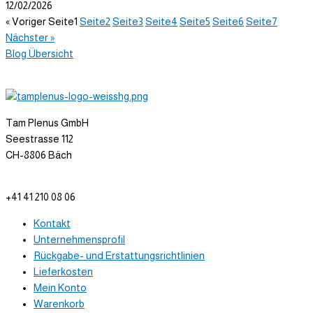
12/02/2026
« Voriger
Seite
1
Seite
2
Seite
3
Seite
4
Seite
5
Seite
6
Seite
7
Nächster »
Blog Übersicht
Tam Plenus GmbH
Seestrasse 112
CH-8806 Bäch
info@tam-plenus.ch
+41 41 210 08 06
Kontakt
Unternehmensprofil
Rückgabe- und Erstattungsrichtlinien
Lieferkosten
Mein Konto
Warenkorb