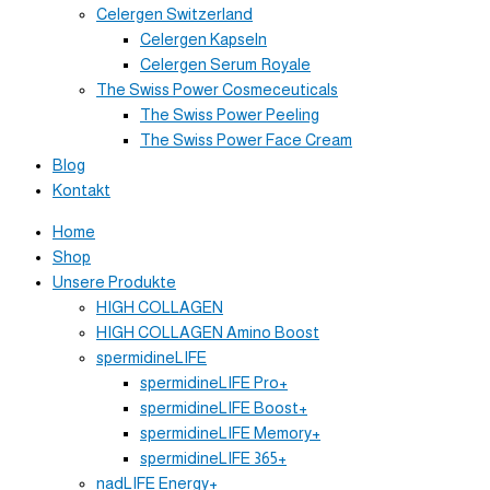
Celergen Switzerland
Celergen Kapseln
Celergen Serum Royale
The Swiss Power Cosmeceuticals
The Swiss Power Peeling
The Swiss Power Face Cream
Blog
Kontakt
Home
Shop
Unsere Produkte
HIGH COLLAGEN
HIGH COLLAGEN Amino Boost
spermidineLIFE
spermidineLIFE Pro+
spermidineLIFE Boost+
spermidineLIFE Memory+
spermidineLIFE 365+
nadLIFE Energy+