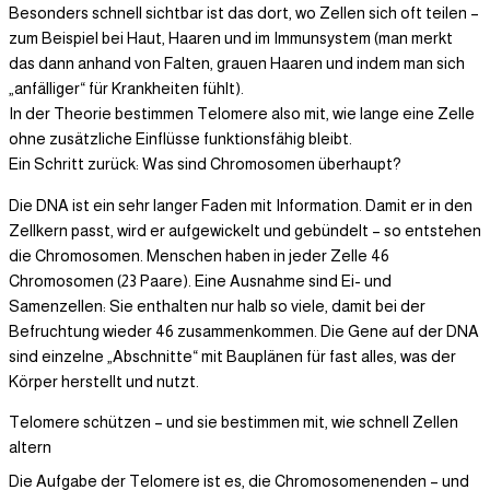
Besonders schnell sichtbar ist das dort, wo Zellen sich oft teilen –
zum Beispiel bei Haut, Haaren und im Immunsystem (man merkt
das dann anhand von Falten, grauen Haaren und indem man sich
„anfälliger“ für Krankheiten fühlt).
In der Theorie bestimmen Telomere also mit, wie lange eine Zelle
ohne zusätzliche Einflüsse funktionsfähig bleibt.
Ein Schritt zurück: Was sind Chromosomen überhaupt?
Die DNA ist ein sehr langer Faden mit Information. Damit er in den
Zellkern passt, wird er aufgewickelt und gebündelt – so entstehen
die Chromosomen. Menschen haben in jeder Zelle 46
Chromosomen (23 Paare). Eine Ausnahme sind Ei- und
Samenzellen: Sie enthalten nur halb so viele, damit bei der
Befruchtung wieder 46 zusammenkommen. Die Gene auf der DNA
sind einzelne „Abschnitte“ mit Bauplänen für fast alles, was der
Körper herstellt und nutzt.
Telomere schützen – und sie bestimmen mit, wie schnell Zellen
altern
Die Aufgabe der Telomere ist es, die Chromosomenenden – und