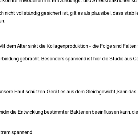
d konnte in Modellen mit Entzündungs- und Stressreaktionen schü
nicht vollständig gesichert ist, gilt es als plausibel, dass stab
en.
 Mit dem Alter sinkt die Kollagenproduktion – die Folge sind Falte
rbindung gebracht. Besonders spannend ist hier die Studie aus C
unsere Haut schützen. Gerät es aus dem Gleichgewicht, kann das
rmidin die Entwicklung bestimmter Bakterien beeinflussen kann, di
extrem spannend.