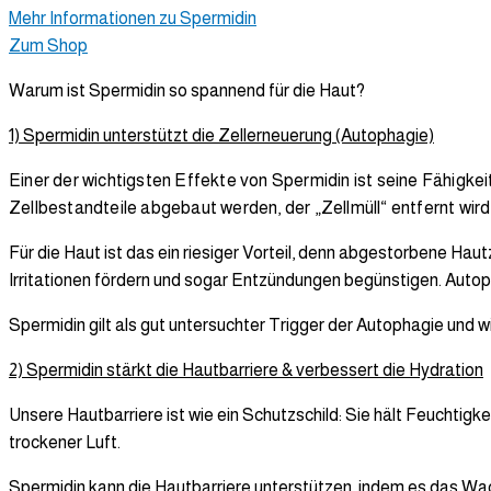
Mehr Informationen zu Spermidin
Zum Shop
Warum ist Spermidin so spannend für die Haut?
1) Spermidin unterstützt die Zellerneuerung (Autophagie)
Einer der wichtigsten Effekte von Spermidin ist seine Fähigke
Zellbestandteile abgebaut werden, der „Zellmüll“ entfernt wird 
Für die Haut ist das ein riesiger Vorteil, denn abgestorbene Hau
Irritationen fördern und sogar Entzündungen begünstigen. Autoph
Spermidin gilt als gut untersuchter Trigger der Autophagie und w
2) Spermidin stärkt die Hautbarriere & verbessert die Hydration
Unsere Hautbarriere ist wie ein Schutzschild: Sie hält Feuchtig
trockener Luft.
Spermidin kann die Hautbarriere unterstützen, indem es das Wach