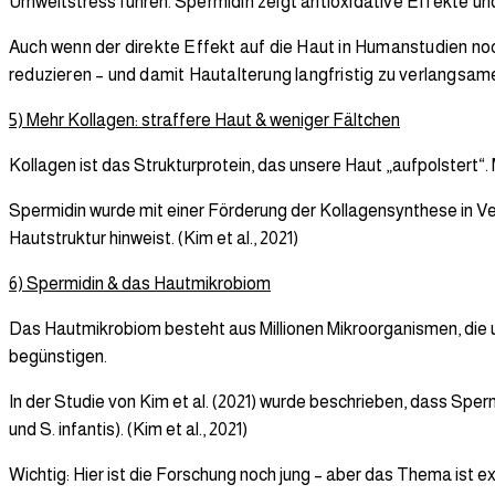
Umweltstress führen.
Spermidin zeigt antioxidative Effekte un
Auch wenn der direkte Effekt auf die Haut in Humanstudien noch 
reduzieren – und damit Hautalterung langfristig zu verlangsam
5) Mehr Kollagen: straffere Haut & weniger Fältchen
Kollagen ist das Strukturprotein, das unsere Haut „aufpolstert“.
Spermidin wurde mit einer Förderung der Kollagensynthese in Ve
Hautstruktur hinweist. (Kim et al., 2021)
6) Spermidin & das Hautmikrobiom
Das Hautmikrobiom besteht aus Millionen Mikroorganismen, die 
begünstigen.
In der Studie von Kim et al. (2021) wurde beschrieben, dass Spe
und S. infantis). (Kim et al., 2021)
Wichtig: Hier ist die Forschung noch jung – aber das Thema ist 