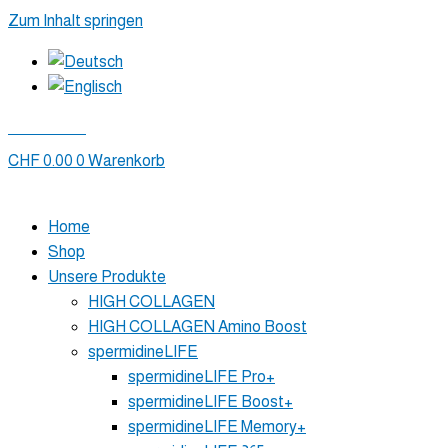
Zum Inhalt springen
Mein Konto
CHF
0.00
0
Warenkorb
Home
Shop
Unsere Produkte
HIGH COLLAGEN
HIGH COLLAGEN Amino Boost
spermidineLIFE
spermidineLIFE Pro+
spermidineLIFE Boost+
spermidineLIFE Memory+