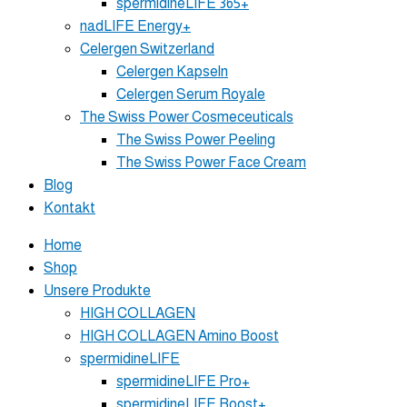
spermidineLIFE 365+
nadLIFE Energy+
Celergen Switzerland
Celergen Kapseln
Celergen Serum Royale
The Swiss Power Cosmeceuticals
The Swiss Power Peeling
The Swiss Power Face Cream
Blog
Kontakt
Home
Shop
Unsere Produkte
HIGH COLLAGEN
HIGH COLLAGEN Amino Boost
spermidineLIFE
spermidineLIFE Pro+
spermidineLIFE Boost+