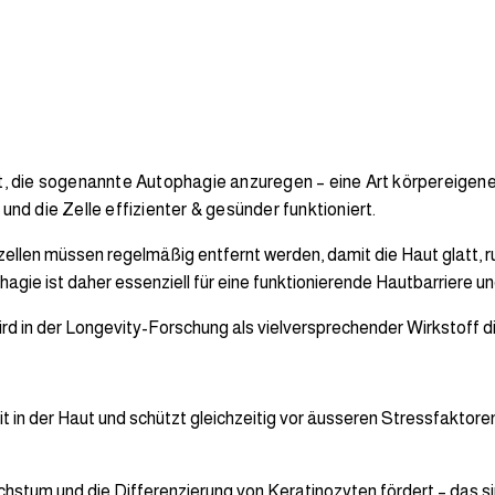
it, die sogenannte Autophagie anzuregen – eine Art körpereigen
und die Zelle effizienter & gesünder funktioniert.
tzellen müssen regelmäßig entfernt werden, damit die Haut glatt, r
agie ist daher essenziell für eine funktionierende Hautbarriere 
ird in der Longevity-Forschung als vielversprechender Wirkstoff di
keit in der Haut und schützt gleichzeitig vor äusseren Stressfakt
stum und die Differenzierung von Keratinozyten fördert – das sind