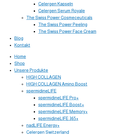
Celergen Kapseln
Celergen Serum Royale
The Swiss Power Cosmeceuticals
The Swiss Power Peeling
The Swiss Power Face Cream
Blog
Kontakt
Home
Shop
Unsere Produkte
HIGH COLLAGEN
HIGH COLLAGEN Amino Boost
spermidineLIFE
spermidineLIFE Pro+
spermidineLIFE Boost+
spermidineLIFE Memory+
spermidineLIFE 365+
nadLIFE Energy+
Celergen Switzerland