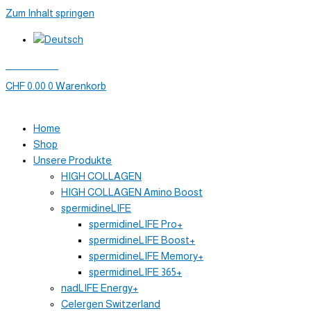
Zum Inhalt springen
Mein Konto
CHF
0.00
0
Warenkorb
Home
Shop
Unsere Produkte
HIGH COLLAGEN
HIGH COLLAGEN Amino Boost
spermidineLIFE
spermidineLIFE Pro+
spermidineLIFE Boost+
spermidineLIFE Memory+
spermidineLIFE 365+
nadLIFE Energy+
Celergen Switzerland