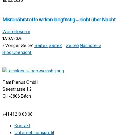
18/02/2026
Mikronährstoffe wirken langfristig – nicht über Nacht
Weiterlesen »
12/02/2026
« Voriger
Seite
1
Seite
2
Seite
3
…
Seite
5
Nächster »
Blog Übersicht
Tam Plenus GmbH
Seestrasse 112
CH-8806 Bäch
info@tam-plenus.ch
+41 41 210 08 06
Kontakt
Unternehmensprofil