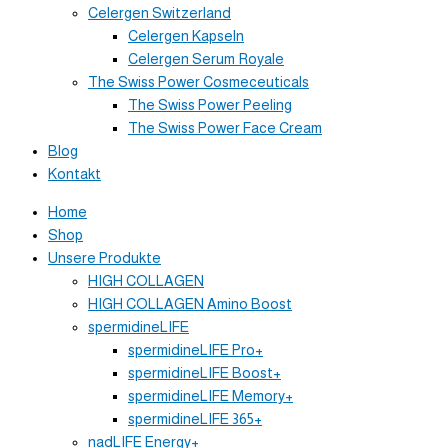
Celergen Switzerland
Celergen Kapseln
Celergen Serum Royale
The Swiss Power Cosmeceuticals
The Swiss Power Peeling
The Swiss Power Face Cream
Blog
Kontakt
Home
Shop
Unsere Produkte
HIGH COLLAGEN
HIGH COLLAGEN Amino Boost
spermidineLIFE
spermidineLIFE Pro+
spermidineLIFE Boost+
spermidineLIFE Memory+
spermidineLIFE 365+
nadLIFE Energy+