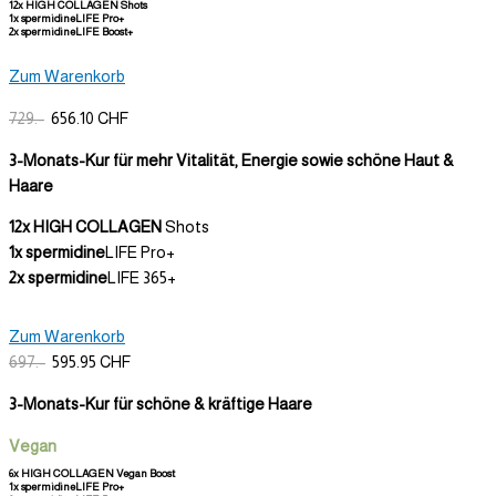
12x HIGH COLLAGEN
Shots
1x spermidine
LIFE Pro+
2x spermidine
LIFE Boost+
Zum Warenkorb
729.-
656.10 CHF
3-Monats-Kur für mehr Vitalität, Energie sowie schöne Haut &
Haare
12x HIGH COLLAGEN
Shots
1x spermidine
LIFE Pro+
2x spermidine
LIFE 365+
Zum Warenkorb
697.-
595.95 CHF
3-Monats-Kur für schöne & kräftige Haare
Vegan
6x HIGH COLLAGEN
Vegan Boost
1x spermidine
LIFE Pro+