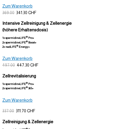
Zum Warenkorb
369.00
341.30 CHF
Intensive Zellreinigung & Zellenergie
(höhere Erhaltensdosis)
®
1x spermidineLIFE
Pro+
®
2x spermidineLIFE
Boost+
®
2x nadLIFE
Energy+
Zum Warenkorb
497.00
447.30 CHF
Zellrevitalisierung
®
1x spermidineLIFE
Pro+
®
2x spermidineLIFE
365+
Zum Warenkorb
337.00
311.70 CHF
Zellreinigung & Zellenergie
®