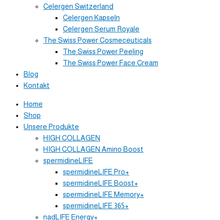
Celergen Switzerland
Celergen Kapseln
Celergen Serum Royale
The Swiss Power Cosmeceuticals
The Swiss Power Peeling
The Swiss Power Face Cream
Blog
Kontakt
Home
Shop
Unsere Produkte
HIGH COLLAGEN
HIGH COLLAGEN Amino Boost
spermidineLIFE
spermidineLIFE Pro+
spermidineLIFE Boost+
spermidineLIFE Memory+
spermidineLIFE 365+
nadLIFE Energy+