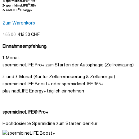
1x spermidineLIFE
Pro+
®
2x spermidineLIFE
365+
®
2x nadLIFE
Energy+
Zum Warenkorb
465.00
418.50 CHF
Einnahmeempfehlung:
1. Monat:
spermidineLIFE Pro+ zum Starten der Autophagie (Zellreinigung)
2. und 3. Monat (Kur für Zellererneuerung & Zellenergie)
spermidineLIFE Boost+ oder spermidineLIFE 365+
plus nadLIFE Energy+ täglich einnehmen
spermidineLIFE® Pro+
Hochdosierte Spermidine zum Starten der Kur