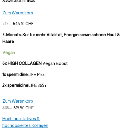
2x spermidine
LIFE Boost+
Zum Warenkorb
717.-
645.10 CHF
3-Monats-Kur für mehr Vitalität, Energie sowie schöne Haut &
Haare
Vegan
6x HIGH COLLAGEN
Vegan Boost
1x spermidine
LIFE Pro+
2x spermidine
LIFE 365+
Zum Warenkorb
685.-
615.50 CHF
Hoch qualitatives &
hochdosiertes Kollagen