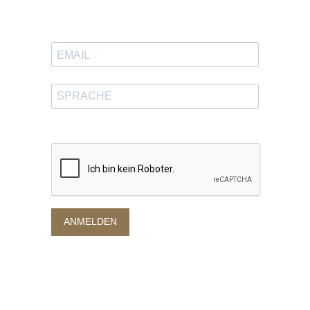
Trag dich ein, um tolle Inhalte
in deinen Posteingang zu bekommen.
Gib deine gewünschte Sprache ein
ANMELDEN
Datenschutzerklärung