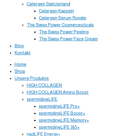
Celergen Switzerland
Celergen Kapseln
Celergen Serum Royale
The Swiss Power Cosmeceuticals
The Swiss Power Peeling
The Swiss Power Face Cream
Blog
Kontakt
Home
Shop
Unsere Produkte
HIGH COLLAGEN
HIGH COLLAGEN Amino Boost
spermidineLIFE
spermidineLIFE Pro+
spermidineLIFE Boost+
spermidineLIFE Memory+
spermidineLIFE 365+
nadLIFE Energy+