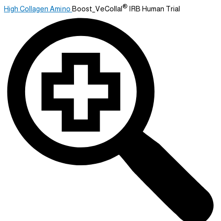
®
High Collagen
Amino
Boost_VeCollal
IRB Human Trial