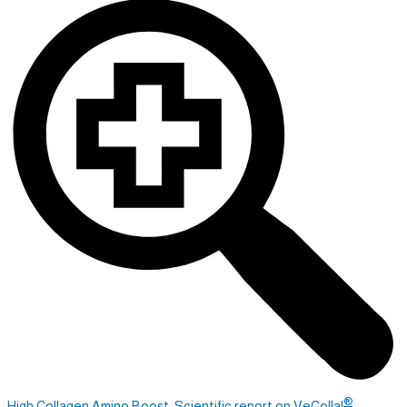
®
High Collagen Amino Boost_Scientific report on VeCollal