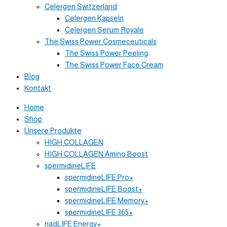
Celergen Switzerland
Celergen Kapseln
Celergen Serum Royale
The Swiss Power Cosmeceuticals
The Swiss Power Peeling
The Swiss Power Face Cream
Blog
Kontakt
Home
Shop
Unsere Produkte
HIGH COLLAGEN
HIGH COLLAGEN Amino Boost
spermidineLIFE
spermidineLIFE Pro+
spermidineLIFE Boost+
spermidineLIFE Memory+
spermidineLIFE 365+
nadLIFE Energy+